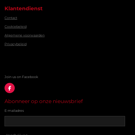
Klantendienst
Contact
Cookiebeleid
Algemene voorwaarden
Privacybeleid
Join us on Facebook
F
a
c
Abonneer op onze nieuwsbrief
e
b
E-mailadres
o
o
k