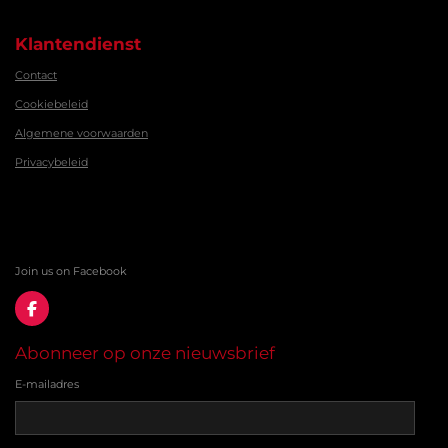
Klantendienst
Contact
Cookiebeleid
Algemene voorwaarden
Privacybeleid
Join us on Facebook
F
a
c
Abonneer op onze nieuwsbrief
e
b
E-mailadres
o
o
k