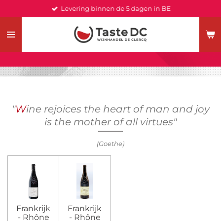
Levering binnen de 5 dagen in BE
Ga
direct
naar
de
hoofdinhoud
"
W
ine rejoices the heart of man and joy
is the mother of all virtues"
(
Goethe
)
Frankrijk
Frankrijk
- Rhône
- Rhône