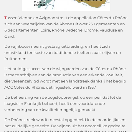
T
ussen Vienne en Avignon strekt de appellation Côtes du Rhône
zich aan weerszijden van de Rhône uit over 250 gemeenten en
6 departementen: Loire, Rhône, Ardèche, Drôme, Vaucluse en
Gard.
De wijnbouw neemt gestaag uitbreiding, en heeft zich
ontwikkeld ten koste van traditionele teelten zoals olijven en
fruitbomen.
Het huidige succes van de wijngaarden van de Côtes du Rhône
is toe te schrijven aan de productie van een erkende kwaliteit,
die vereenzelvigd wordt met een landstreek dankzij het begrip
AOC Côtes du Rhône, dat ingesteld werd in 1937.
De beheersing van de oogstopbrengst, op een peil dat tot de
laagste in Frankrijk behoort, heeft een voortdurende
verbetering van de kwaliteit mogelijk gemaakt.
De Rhônestreek wordt meestal opgedeeld in de noordelijke en
het zuidelijke gedeelte. De wijnen uit het noordelijke gedeelte,
waar de syrah druif de plak zwaait, verschillen dan ook veel met