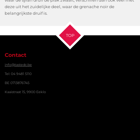
deze uit het zuidelijke deel, waar de grenache noir de
belangrijkste druif is.
TOP
Contact
info@tastedc.be
Tel: 04 9481 5110
BE 0713876745
Kaaistraat 15, 9900 Eeklo