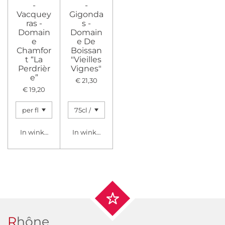
-
-
Vacquey
Gigonda
ras -
s -
Domain
Domain
e
e De
Chamfor
Boissan
t “La
"Vieilles
Perdrièr
Vignes"
e”
€ 21,30
€ 19,20
In winkelwagen
In winkelwagen
R
hône