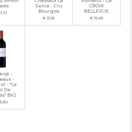
u Simon
Chateaux La
Pomerol - LA
aves
Gorce - Cru
CROIX
Bourgois
BELLEVUE
3,10
€ 15,19
€ 19,69
rijk -
eaux -
l - "Le
il De
es" BIO
5,80