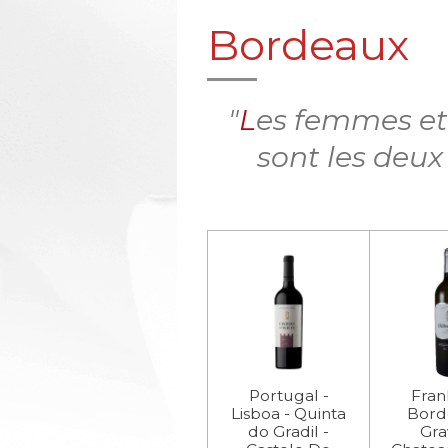
Bordeaux
"
L
es femmes et 
sont les deux
Portugal -
Frank
Lisboa - Quinta
Bord
do Gradil -
Gra