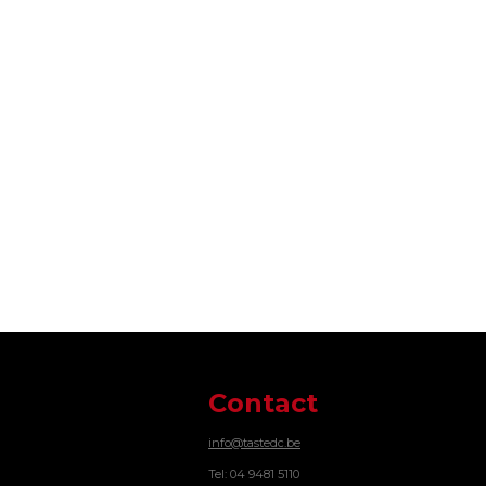
Contact
info@tastedc.be
Tel: 04 9481 5110