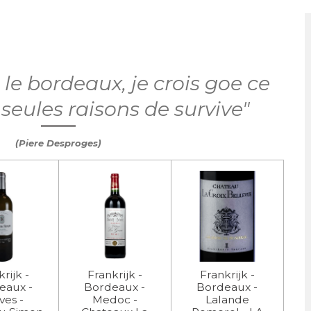
le bordeaux, je crois goe ce
 seules raisons de survive"
(Piere Desproges)
rijk -
Frankrijk -
Frankrijk -
eaux -
Bordeaux -
Bordeaux -
ves -
Medoc -
Lalande