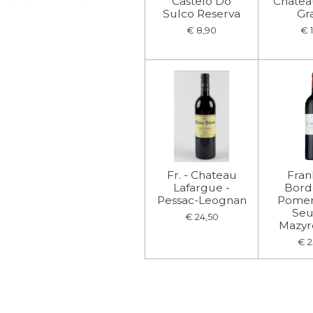
Castelo Do
Chatea
Sulco Reserva
Gr
€ 8,90
€ 1
Fr. - Chateau
Frank
Lafargue -
Bord
Pessac-Leognan
Pomero
Seu
€ 24,50
Mazyr
€ 2