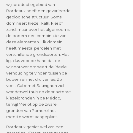
wijnproductiegebied van
Bordeaux heeft een gevarieerde
geologische structuur. Soms
domineert kiezel, kalk, klei of
zand, maar over het algemeen is
de bodem een combinatie van
deze elementen. Elk domein
heeft meestal percelen met
verschillende grondsoorten. Het
ligt dus voor de hand dat de
wijnbouwer probeert de ideale
verhouding te vinden tussen de
bodem en het druivenras. Zo
voelt Cabernet Sauvignon zich
wonderwel thuis op doorlaatbare
kiezelgronden in de Médoc,
terwijl Merlot op de zware
gronden van Pomerol het
meeste wordt aangeplant.
Bordeaux geniet wel van een
gematigd klimaat, maar strenge