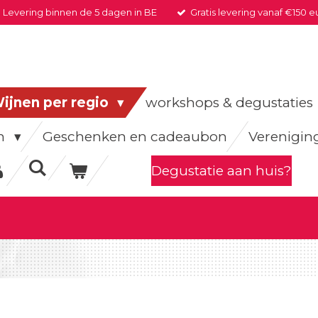
Levering binnen de 5 dagen in BE
Gratis levering vanaf €150 e
ijnen per regio
workshops & degustaties
en
Geschenken en cadeaubon
Verenigin
Degustatie aan huis?