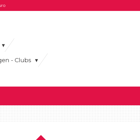
uro
gen - Clubs