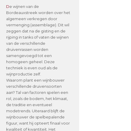
D
e wijnen van de
Bordeauxstreek worden over het
algemeen verkregen door
vermenging (assemblage). Dit wil
zeggen dat na de gisting en de
rijping in tanks of vaten de wijnen
van de verschillende
druivenrassen worden
samengevoegd tot een
homogeen geheel. Deze
techniek is even oud als de
wijnproductie zelf.
Waarom plant een wijnbouwer
verschillende druivensoorten
aan? Tal van factoren spelen een
rol, zoals de bodem, het klimaat,
de traditie en eventueel
modetrends. Uiteraard blijft de
wijnbouwer de spelbepalende
figuur, want hij opteert finaal voor
kwaliteit of kwantiteit. Het