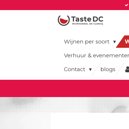
Ga
direct
naar
de
hoofdinhoud
Wijnen per soort
W
Verhuur & evenement
Contact
blogs