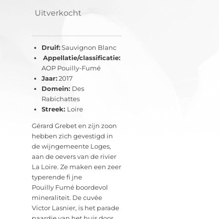
Uitverkocht
Druif:
Sauvignon Blanc
Appellatie/classificatie:
AOP Pouilly-Fumé
Jaar:
2017
Domein:
Des
Rabichattes
Streek:
Loire
Gérard Grebet en zijn zoon
hebben zich gevestigd in
de wijngemeente Loges,
aan de oevers van de rivier
La Loire. Ze maken een zeer
typerende fi jne
Pouilly Fumé boordevol
mineraliteit. De cuvée
Victor Lasnier, is het parade
paardje van het huis door