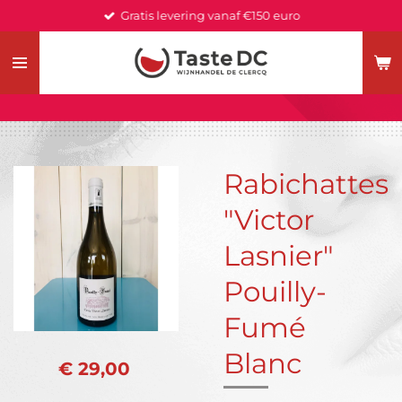
Gratis levering vanaf €150 euro
Ga
direct
naar
de
hoofdinhoud
Rabichattes
"Victor
Lasnier"
Pouilly-
Fumé
Blanc
€ 29,00