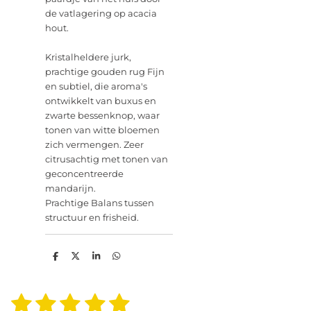
de vatlagering op acacia
hout.
Kristalheldere jurk,
prachtige gouden rug Fijn
en subtiel, die aroma's
ontwikkelt van buxus en
zwarte bessenknop, waar
tonen van witte bloemen
zich vermengen. Zeer
citrusachtig met tonen van
geconcentreerde
mandarijn.
Prachtige Balans tussen
structuur en frisheid.
D
D
S
D
e
e
h
e
l
e
a
l
e
l
r
e
1
2
3
4
5
n
e
n
S
R
t