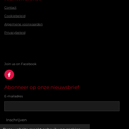
Contact
Cookiebeleid
Algemene voorwaarden
Privacybeleid
Join us on Facebook
F
a
c
Abonneer op onze nieuwsbrief
e
b
E-mailadres
o
o
k
Inschrijven