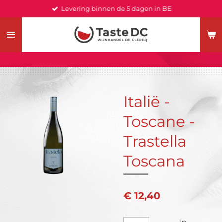
Levering binnen de 5 dagen in BE
Ga
direct
naar
de
hoofdinhoud
Italië -
Toscane -
Trastella
Toscana
€ 12,40