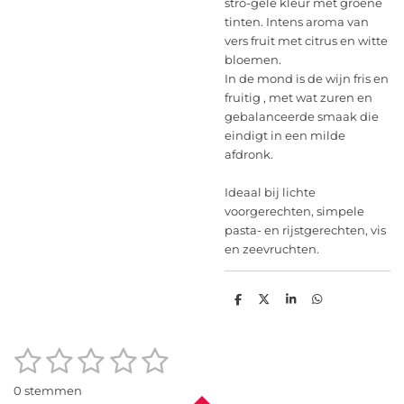
stro-gele kleur met groene
tinten. Intens aroma van
vers fruit met citrus en witte
bloemen.
In de mond is de wijn fris en
fruitig , met wat zuren en
gebalanceerde smaak die
eindigt in een milde
afdronk.
Ideaal bij lichte
voorgerechten, simpele
pasta- en rijstgerechten, vis
en zeevruchten.
D
D
S
D
e
e
h
e
l
e
a
l
e
l
r
e
1
2
3
4
5
n
e
n
S
R
t
a
s
s
s
s
s
e
0 stemmen
t
m