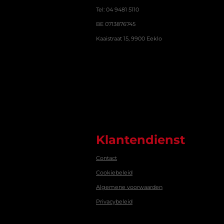
n
n
n
n
r
Tel: 04 9481 5110
r
BE 0713876745
e
Kaaistraat 15, 9900 Eeklo
n
Klantendienst
Contact
Cookiebeleid
Algemene voorwaarden
Privacybeleid