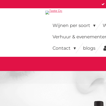
Ga
direct
naar
de
Wijnen per soort
W
hoofdinhoud
Verhuur & evenement
Contact
blogs