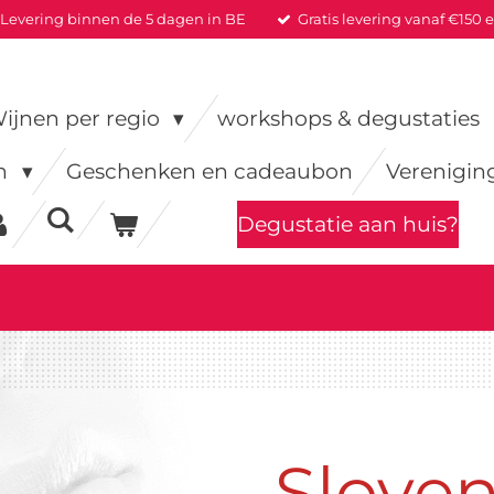
Levering binnen de 5 dagen in BE
Gratis levering vanaf €150 
ijnen per regio
workshops & degustaties
en
Geschenken en cadeaubon
Verenigin
Degustatie aan huis?
Sloven