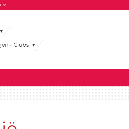
euro
gen - Clubs
ië -