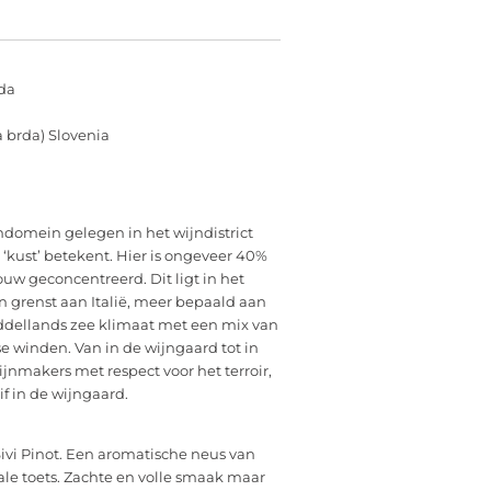
da
a brda) Slovenia
jndomein gelegen in het wijndistrict
d ‘kust’ betekent. Hier is ongeveer 40%
uw geconcentreerd. Dit ligt in het
n grenst aan Italië, meer bepaald aan
iddellands zee klimaat met een mix van
se winden. Van in de wijngaard tot in
ijnmakers met respect voor het terroir,
if in de wijngaard.
 Sivi Pinot. Een aromatische neus van
orale toets. Zachte en volle smaak maar