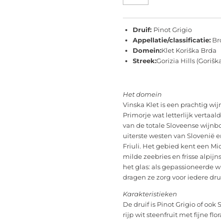
Druif:
Pinot Grigio
Appellatie/classificatie:
Br
Domein:
Klet Koriška Brda
Streek:
Gorizia Hills (Gorišk
Het domein
Vinska Klet is een prachtig wi
Primorje wat letterlijk vertaal
van de totale Sloveense wijnbo
uiterste westen van
Slovenië
e
Friuli. Het gebied kent een M
milde zeebries en frisse alpijn
het glas: als gepassioneerde w
dragen ze zorg voor iedere dru
Karakteristieken
De druif is Pinot Grigio of ook
rijp wit steenfruit met fijne fl