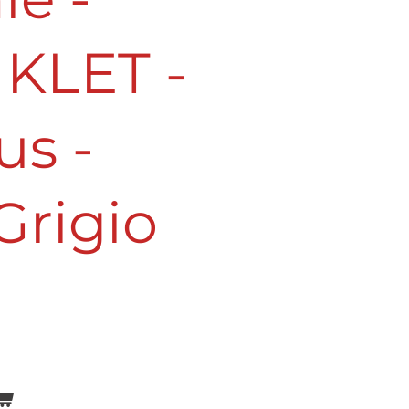
 KLET -
us -
Grigio