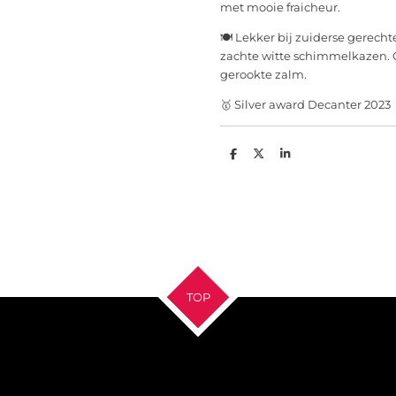
met mooie fraicheur.
🍽 Lekker bij zuiderse gerechte
zachte witte schimmelkazen. O
gerookte zalm.
🥇 Silver award Decanter 2023
D
D
S
e
e
h
l
e
a
e
l
r
n
e
TOP