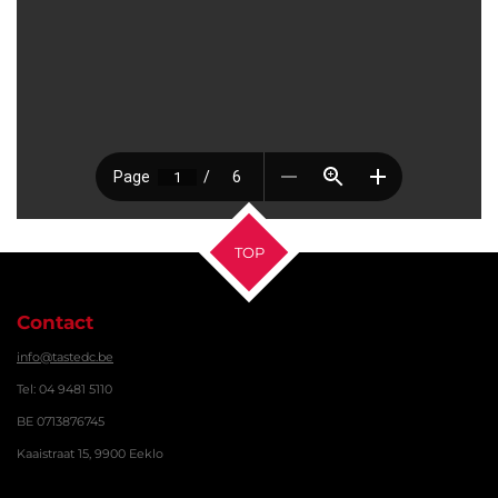
TOP
Contact
info@tastedc.be
Tel: 04 9481 5110
BE 0713876745
Kaaistraat 15, 9900 Eeklo