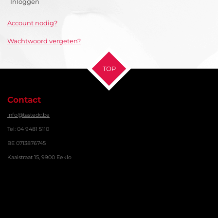
Inloggen
Account nodig?
Wachtwoord vergeten?
TOP
Contact
info@tastedc.be
Tel: 04 9481 5110
BE 0713876745
Kaaistraat 15, 9900 Eeklo