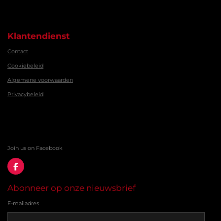
Klantendienst
Contact
Cookiebeleid
Algemene voorwaarden
Privacybeleid
Join us on Facebook
F
a
c
Abonneer op onze nieuwsbrief
e
b
E-mailadres
o
o
k